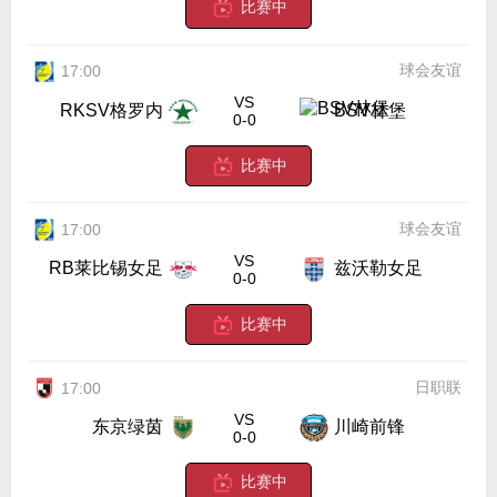
比赛中
球会友谊
17:00
VS
RKSV格罗内
BSV林堡
0-0
比赛中
球会友谊
17:00
VS
RB莱比锡女足
兹沃勒女足
0-0
比赛中
日职联
17:00
VS
东京绿茵
川崎前锋
0-0
比赛中