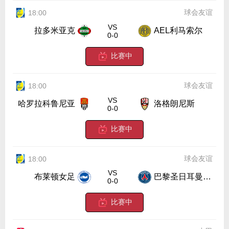
球会友谊
18:00
VS
拉多米亚克
AEL利马索尔
0-0
比赛中
球会友谊
18:00
VS
哈罗拉科鲁尼亚
洛格朗尼斯
0-0
比赛中
球会友谊
18:00
VS
布莱顿女足
巴黎圣日耳曼女足
0-0
比赛中