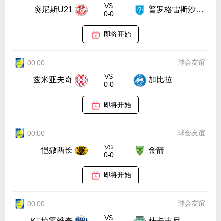
VS
突尼斯U21
普罗格雷斯沙基特
0-0
即将开始
球会友谊
00:00
VS
兹米亚夫奇
加比拉
0-0
即将开始
球会友谊
00:00
VS
恺撒酋长
金箭
0-0
即将开始
球会友谊
00:00
VS
KF拉霍维奇
杜卡吉尼