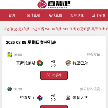
首页
篮球直播
足球直播
篮球录像
足球录像
江苏联(苏超)直播
中超直播
WNBA直播
NBL直播
欧冠直播
英甲直播
2026-08-09 星期日赛程列表
球会友谊
16:00
VS
莫斯托莱斯
特里巴尔
0-0
比赛中
俱乐部友谊赛
16:30
VS
裕隆集团
体育大学
0-0