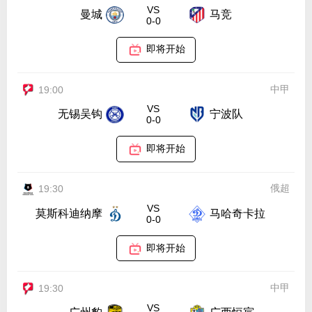
VS
曼城
马竞
0-0
即将开始
中甲
19:00
VS
无锡吴钩
宁波队
0-0
即将开始
俄超
19:30
VS
莫斯科迪纳摩
马哈奇卡拉
0-0
即将开始
中甲
19:30
VS