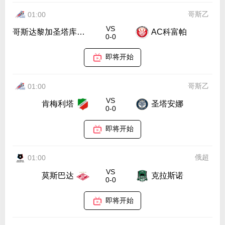
哥斯乙
01:00
VS
哥斯达黎加圣塔库鲁
AC科富帕
0-0
即将开始
哥斯乙
01:00
VS
肯梅利塔
圣塔安娜
0-0
即将开始
俄超
01:00
VS
莫斯巴达
克拉斯诺
0-0
即将开始